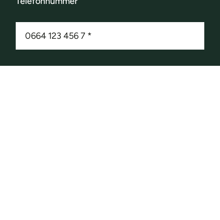
Telefonnummer
Ihr Anliegen
Elektroinstallation/Smart-Home
Photovoltaik/Speichersystem
Elektrotankstelle
Anlagenprüfung