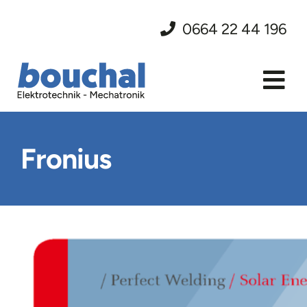
Skip
0664 22 44 196
to
content
Tog
Nav
Startseite
Fronius
Leistungen
Projekte
Über uns